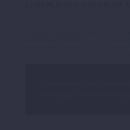
LOREM IPSUM DOLOR SIT 
Ut et vehicula ligula, vel suscipi
Lorem ipsum dolor sit amet,
Lorem i
consectetur adipisicing elit, sed do
consecte
eiusmod tempor incididunt ut
eiusmod
labore et dolore magna aliqua. Ut
labore e
Suspendisse porttitor diam co
enim ad
enim ad
…Lorem Ipsum proin gravida nib
auctor aliquet. Aenean sollicitud
Pellentesque quis accumsan n