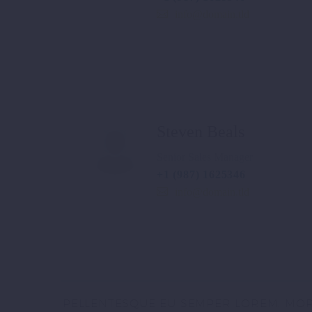
info@domain.tld
Steven Beals
Senior Sales Manager
+1 (987) 1625346
info@domain.tld
PELLENTESQUE EU SEMPER LOREM. MORB