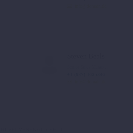
info@domain.tld
Steven Beals
Senior Sales Manager
+1 (987) 1625346
info@domain.tld
I VEL VENENATIS VELIT.