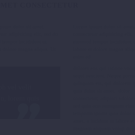
AMET CONSECTETUR
t est.
Nullam vitae tristique sapien. Nunc vitae euismod mauri
mollis lacus ac quam sagittis, eget feugiat ipsum porta.
psum dolor sit amet,
Lorem ipsum dolor sit amet
tur adipisicing elit, sed do
consectetur adipisicing elit,
 tempor incididunt ut
eiusmod tempor incididunt 
t dolore magna aliqua. Ut
labore et dolore magna aliq
nvallis.
enim ad
Tristique vitae sapien. Nunc vitae euismod mauris. 
mollis lacus ac quam sagittis, eget.
dolores eos qui ratione vol
sequi nesciunt. Neque porro
quisquam est, qui dolorem 
h vel velit
quia dolor sit amet, dolor
in, lorem quis
consectetur, adipisci vdolor e
isl
sed quia non numquam eius
Maecenas vitae vehicula dolor, eu vehicula justo. Pellentes
temporm ipsum quia dolor s
nec mollis sapien. Ut pharetra, orci hendrerit, risus sem.
amet, a incidunt ut labore et
magnam aliquam volup dolo