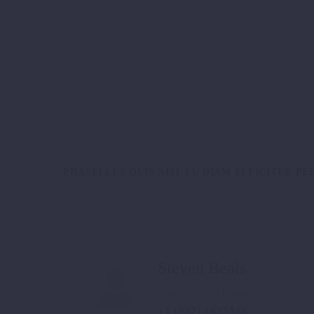
PHASELLUS QUIS NISL EU DIAM EFFICITUR PE
Steven Beals
Senior Sales Manager
+1 (987) 1625346