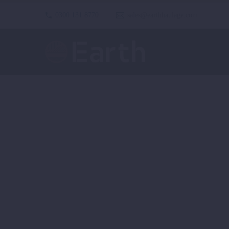
0300 131 8770
sales@earthhaulage.com
APP 