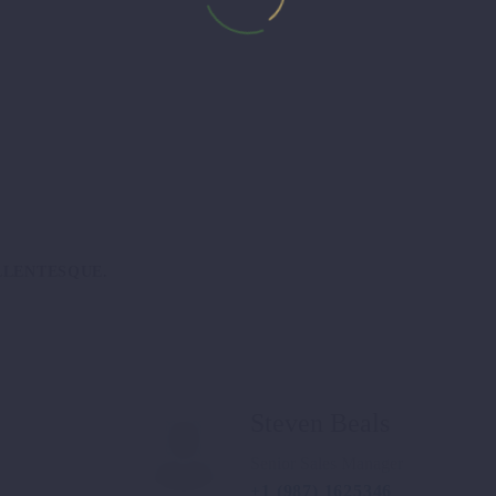
LLENTESQUE.
Steven Beals
Senior Sales Manager
+1 (987) 1625346