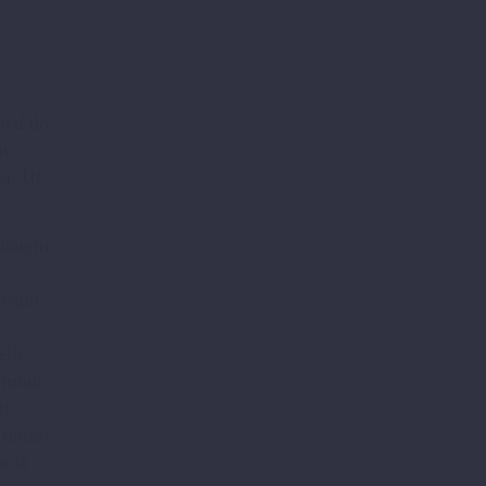
s. Curabitur dapibus lacinia ante id tincidunt. Cras
,
 sed do
ut
ua. Ut
Curabitur dapibus lacinia ante id tincidunt. Cras
uptatem
ipsum
lit,
 modi
que quis accumsan nisl, eu scelerisque dui. Nullam
it
 dolore
r ta