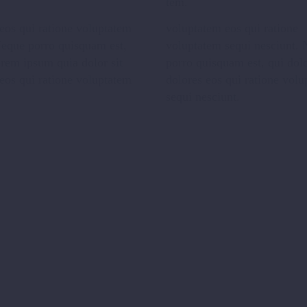
tem.
eos qui ratione voluptatem
voluptatem eos qui ratione
Neque porro quisquam est,
voluptatem sequi nesciunt.
orem ipsum quia dolor sit
porro quisquam est, qui do
eos qui ratione voluptatem
dolores eos qui ratione vol
sequi nesciunt.