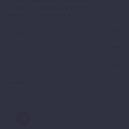
anim id est laborum. Sed ut perspiciatis unde omnis
iste natus error sit voluptatem accusantium doloremque
laudantium, totam rem aperiam.
74%
Photography
55%
Design
64%
PR
55%
Photo Retouch