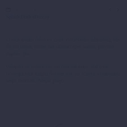


24/07/2019
Splash Dark (Demo)
Lorem ipsum dolor sit amet, consectetur adipiscing elit.
Ut elit tellus, luctus nec ullamcorper mattis, pulvinar
dapibus leo.
voluptas sit aspernatur aut odit aut fugit, sed quia
consequuntur magni dolores eos qui ratione voluptatem
sequi nesciunt. Neque porro