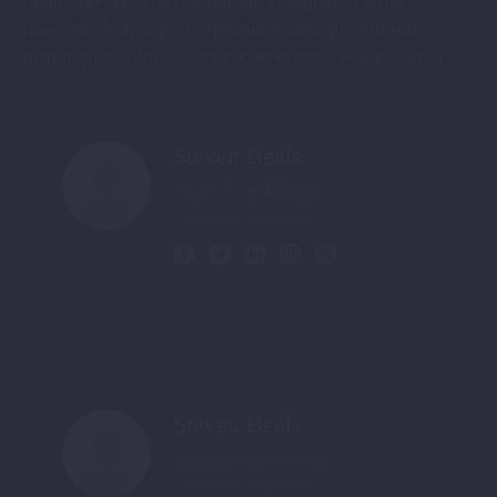
magni dolores eos qui ratione voluptatem sequi
nesciunt. Neque porro quisquam est, qui dolorem
ipsum quia dolor sit amet, consectetur, adipisci velit.
Steven Beals
Senior Sales Manager
+1 (987) 1625346
Steven Beals
Senior Sales Manager
+1 (987) 1625346