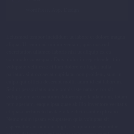
WordPress, App, Design
Leiusmod tempor incididunt ut labore et dolore magna
aliqua. Ut enim ad minim veniam, quis nostrud
exercitation ullamco laboris nisi ut aliquip ex ea
commodo consequat. Duis dolor in reprehenderit in
voluptate velit esse cillum dolore eu fugiat nulla
pariatur. sint occaecat cupidatat non proident, sunt in
culpa qui officia deserunt mollit anim id est laborum.
Sed ut perspiciatis unde omnis iste natus error sit
voluptatem accusantium doloremque laudantium, totam
rem aperiam, eaque ipsa quae ab illo inventore veritatis
et quasi architecto beatae vitae dicta sunt explicabo.
Nemo enim ipsam voluptatem quia voluptas sit
aspernatur aut odit aut fugit, sed quia consequuntur