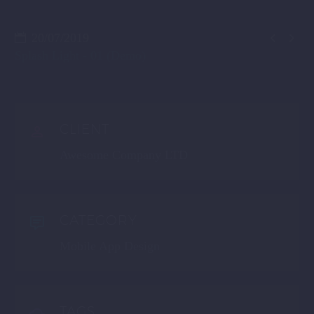


20/07/2019
Splash Light - 01 (Demo)
CLIENT
Awesome Company LTD
CATEGORY
Mobile App Design
TAGS